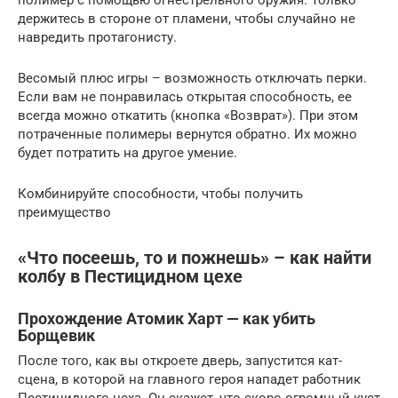
полимер с помощью огнестрельного оружия. Только
держитесь в стороне от пламени, чтобы случайно не
навредить протагонисту.
Весомый плюс игры – возможность отключать перки.
Если вам не понравилась открытая способность, ее
всегда можно откатить (кнопка «Возврат»). При этом
потраченные полимеры вернутся обратно. Их можно
будет потратить на другое умение.
Комбинируйте способности, чтобы получить
преимущество
«Что посеешь, то и пожнешь» – как найти
колбу в Пестицидном цехе
Прохождение Атомик Харт — как убить
Борщевик
После того, как вы откроете дверь, запустится кат-
сцена, в которой на главного героя нападет работник
Пестицидного цеха. Он скажет, что скоро огромный куст