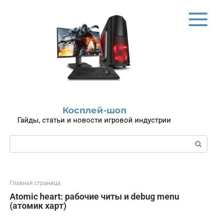
Перейти
к
контенту
Косплей-шоп
Гайды, статьи и новости игровой индустрии
Поиск:
Главная страница
Atomic heart: рабочие читы и debug menu
(атомик харт)