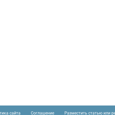
тика сайта
Соглашение
Разместить статью или р