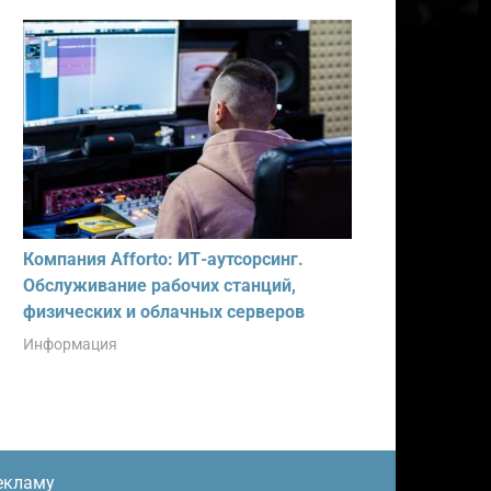
Компания Afforto: ИТ-аутсорсинг.
Обслуживание рабочих станций,
физических и облачных серверов
Информация
екламу