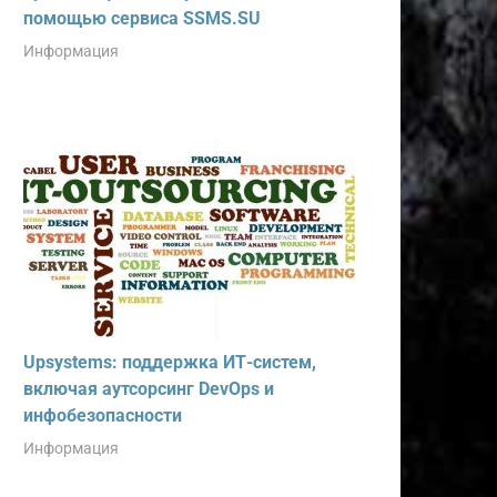
помощью сервиса SSMS.SU
Информация
Upsystems: поддержка ИТ-систем,
включая аутсорсинг DevOps и
инфобезопасности
Информация