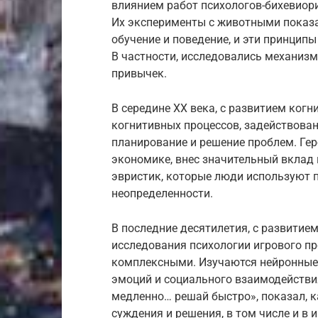
влиянием работ психологов-бихевиори
Их эксперименты с животными показа
обучение и поведение, и эти принцип
В частности, исследовались механиз
привычек.
В середине XX века, с развитием когн
когнитивных процессов, задействован
планирование и решение проблем. Гер
экономике, внес значительный вклад
эвристик, которые люди используют 
неопределенности.
В последние десятилетия, с развитие
исследования психологии игрового пр
комплексными. Изучаются нейронные 
эмоций и социального взаимодействия
медленно… решай быстро», показал, 
суждения и решения, в том числе и в 