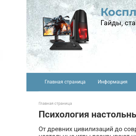
Перейти
Косп
к
контенту
Гайды, ста
Главная страница
Информация
Главная страница
Психология настольны
От древних цивилизаций до совр