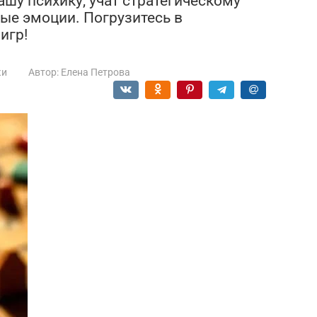
шу психику, учат стратегическому
е эмоции. Погрузитесь в
игр!
ки
Автор:
Елена Петрова