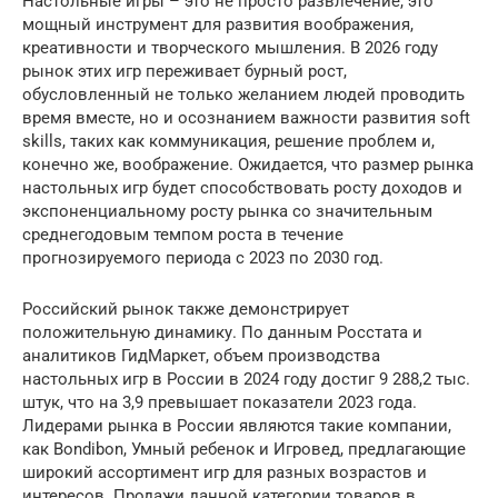
Настольные игры – это не просто развлечение, это
мощный инструмент для развития воображения,
креативности и творческого мышления. В 2026 году
рынок этих игр переживает бурный рост,
обусловленный не только желанием людей проводить
время вместе, но и осознанием важности развития soft
skills, таких как коммуникация, решение проблем и,
конечно же, воображение. Ожидается, что размер рынка
настольных игр будет способствовать росту доходов и
экспоненциальному росту рынка со значительным
среднегодовым темпом роста в течение
прогнозируемого периода с 2023 по 2030 год.
Российский рынок также демонстрирует
положительную динамику. По данным Росстата и
аналитиков ГидМаркет, объем производства
настольных игр в России в 2024 году достиг 9 288,2 тыс.
штук, что на 3,9 превышает показатели 2023 года.
Лидерами рынка в России являются такие компании,
как Bondibon, Умный ребенок и Игровед, предлагающие
широкий ассортимент игр для разных возрастов и
интересов. Продажи данной категории товаров в