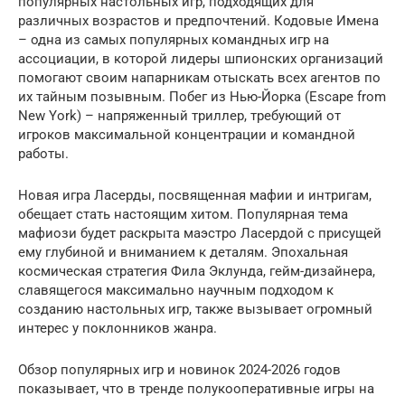
популярных настольных игр, подходящих для
различных возрастов и предпочтений. Кодовые Имена
– одна из самых популярных командных игр на
ассоциации, в которой лидеры шпионских организаций
помогают своим напарникам отыскать всех агентов по
их тайным позывным. Побег из Нью-Йорка (Escape from
New York) – напряженный триллер, требующий от
игроков максимальной концентрации и командной
работы.
Новая игра Ласерды, посвященная мафии и интригам,
обещает стать настоящим хитом. Популярная тема
мафиози будет раскрыта маэстро Ласердой с присущей
ему глубиной и вниманием к деталям. Эпохальная
космическая стратегия Фила Эклунда, гейм-дизайнера,
славящегося максимально научным подходом к
созданию настольных игр, также вызывает огромный
интерес у поклонников жанра.
Обзор популярных игр и новинок 2024-2026 годов
показывает, что в тренде полукооперативные игры на